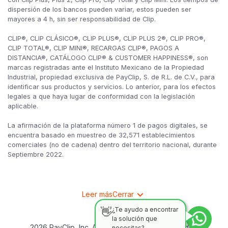
dispersión de los bancos pueden variar, estos pueden ser
mayores a 4 h, sin ser responsabilidad de Clip.
CLIP®, CLIP CLÁSICO®, CLIP PLUS®, CLIP PLUS 2®, CLIP PRO®,
CLIP TOTAL®, CLIP MINI®, RECARGAS CLIP®, PAGOS A
DISTANCIA®, CATÁLOGO CLIP® & CUSTOMER HAPPINESS®, son
marcas registradas ante el Instituto Mexicano de la Propiedad
Industrial, propiedad exclusiva de PayClip, S. de R.L. de C.V., para
identificar sus productos y servicios. Lo anterior, para los efectos
legales a que haya lugar de conformidad con la legislación
aplicable.
La afirmación de la plataforma número 1 de pagos digitales, se
encuentra basado en muestreo de 32,571 establecimientos
comerciales (no de cadena) dentro del territorio nacional, durante
Septiembre 2022.
Leer más
Cerrar
👋
¿Te ayudo a encontrar
la solución que
2026 PayClip, Inc. Algunos Derechos Reservados.
necesitas?