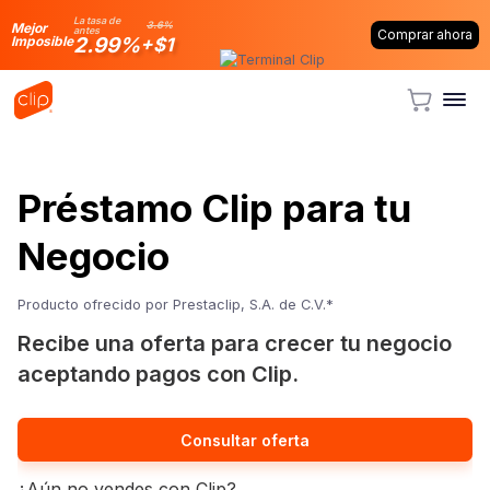
La tasa de
3.6%
Mejor
antes
Comprar ahora
2.99%
Imposible
+$1
Préstamo Clip para tu
Negocio
Producto ofrecido por Prestaclip, S.A. de C.V.*
Recibe una oferta para crecer tu negocio
aceptando pagos con Clip.
Consultar oferta
¿Aún no vendes con Clip?