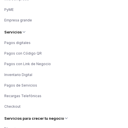
correo electrónico facilita aún más el proceso.
PyME
Finalmente la disponibilidad de dinero es importante porque el
tiempo y los días en que se deposita tu dinero obtenido de
Empresa grande
ventas es crucial para la operación de tu negocio. Así que es
otro punto importante que debes tomar en cuenta. No olvides
Servicios
que el contar con tu dinero al día siguiente, todos los días de
las semanas te evitará presiones y apuros. Considera que es
Pagos digitales
un factor relevante a la hora de decidir qué terminal comprar
para tu negocio.
Pagos con Código QR
Pagos con Link de Negocio
Inventario Digital
Pagos de Servicios
Recargas Telefónicas
Checkout
Servicios para crecer tu negocio