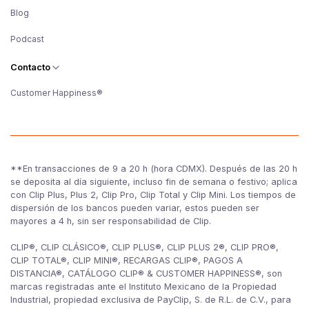
Blog
Podcast
Contacto
Customer Happiness®
**En transacciones de 9 a 20 h (hora CDMX). Después de las 20 h
se deposita al día siguiente, incluso fin de semana o festivo; aplica
con Clip Plus, Plus 2, Clip Pro, Clip Total y Clip Mini. Los tiempos de
dispersión de los bancos pueden variar, estos pueden ser
mayores a 4 h, sin ser responsabilidad de Clip.
CLIP®, CLIP CLÁSICO®, CLIP PLUS®, CLIP PLUS 2®, CLIP PRO®,
CLIP TOTAL®, CLIP MINI®, RECARGAS CLIP®, PAGOS A
DISTANCIA®, CATÁLOGO CLIP® & CUSTOMER HAPPINESS®, son
marcas registradas ante el Instituto Mexicano de la Propiedad
Industrial, propiedad exclusiva de PayClip, S. de R.L. de C.V., para