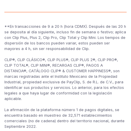
**En transacciones de 9 a 20 h (hora CDMX). Después de las 20 h
se deposita al día siguiente, incluso fin de semana o festivo; aplica
con Clip Plus, Plus 2, Clip Pro, Clip Total y Clip Mini. Los tiempos de
dispersión de los bancos pueden variar, estos pueden ser
mayores a 4 h, sin ser responsabilidad de Clip.
CLIP®, CLIP CLÁSICO®, CLIP PLUS®, CLIP PLUS 2®, CLIP PRO®,
CLIP TOTAL®, CLIP MINI®, RECARGAS CLIP®, PAGOS A
DISTANCIA®, CATÁLOGO CLIP® & CUSTOMER HAPPINESS®, son
marcas registradas ante el Instituto Mexicano de la Propiedad
Industrial, propiedad exclusiva de PayClip, S. de R.L. de C.V., para
identificar sus productos y servicios. Lo anterior, para los efectos
legales a que haya lugar de conformidad con la legislación
aplicable.
La afirmación de la plataforma número 1 de pagos digitales, se
encuentra basado en muestreo de 32,571 establecimientos
comerciales (no de cadena) dentro del territorio nacional, durante
Septiembre 2022.