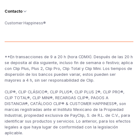
Contacto
Customer Happiness®
**En transacciones de 9 a 20 h (hora CDMX). Después de las 20 h
se deposita al día siguiente, incluso fin de semana o festivo; aplica
con Clip Plus, Plus 2, Clip Pro, Clip Total y Clip Mini. Los tiempos de
dispersión de los bancos pueden variar, estos pueden ser
mayores a 4 h, sin ser responsabilidad de Clip.
CLIP®, CLIP CLÁSICO®, CLIP PLUS®, CLIP PLUS 2®, CLIP PRO®,
CLIP TOTAL®, CLIP MINI®, RECARGAS CLIP®, PAGOS A
DISTANCIA®, CATÁLOGO CLIP® & CUSTOMER HAPPINESS®, son
marcas registradas ante el Instituto Mexicano de la Propiedad
Industrial, propiedad exclusiva de PayClip, S. de R.L. de C.V., para
identificar sus productos y servicios. Lo anterior, para los efectos
legales a que haya lugar de conformidad con la legislación
aplicable.