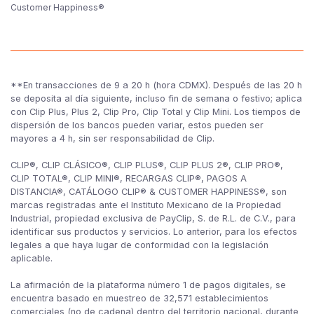
Customer Happiness®
**En transacciones de 9 a 20 h (hora CDMX). Después de las 20 h
se deposita al día siguiente, incluso fin de semana o festivo; aplica
con Clip Plus, Plus 2, Clip Pro, Clip Total y Clip Mini. Los tiempos de
dispersión de los bancos pueden variar, estos pueden ser
mayores a 4 h, sin ser responsabilidad de Clip.
CLIP®, CLIP CLÁSICO®, CLIP PLUS®, CLIP PLUS 2®, CLIP PRO®,
CLIP TOTAL®, CLIP MINI®, RECARGAS CLIP®, PAGOS A
DISTANCIA®, CATÁLOGO CLIP® & CUSTOMER HAPPINESS®, son
marcas registradas ante el Instituto Mexicano de la Propiedad
Industrial, propiedad exclusiva de PayClip, S. de R.L. de C.V., para
identificar sus productos y servicios. Lo anterior, para los efectos
legales a que haya lugar de conformidad con la legislación
aplicable.
La afirmación de la plataforma número 1 de pagos digitales, se
encuentra basado en muestreo de 32,571 establecimientos
comerciales (no de cadena) dentro del territorio nacional, durante