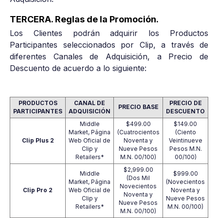
TERCERA. Reglas de la Promoción.
Los Clientes podrán adquirir los Productos
Participantes seleccionados por Clip, a través de
diferentes Canales de Adquisición, a Precio de
Descuento de acuerdo a lo siguiente:
PRODUCTOS
CANAL DE
PRECIO DE
PRECIO BASE
PARTICIPANTES
ADQUISICIÓN
DESCUENTO
Middle
$499.00
$149.00
Market, Página
(Cuatrocientos
(Ciento
Clip Plus 2
Web Oficial de
Noventa y
Veintinueve
Clip y
Nueve Pesos
Pesos M.N.
Retailers*
M.N. 00/100)
00/100)
$2,999.00
Middle
$999.00
(Dos Mil
Market, Página
(Novecientos
Novecientos
Clip Pro 2
Web Oficial de
Noventa y
Noventa y
Clip y
Nueve Pesos
Nueve Pesos
Retailers*
M.N. 00/100)
M.N. 00/100)