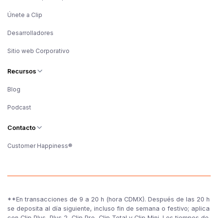
Únete a Clip
Desarrolladores
Sitio web Corporativo
Recursos
Blog
Podcast
Contacto
Customer Happiness®
**En transacciones de 9 a 20 h (hora CDMX). Después de las 20 h
se deposita al día siguiente, incluso fin de semana o festivo; aplica
con Clip Plus, Plus 2, Clip Pro, Clip Total y Clip Mini. Los tiempos de