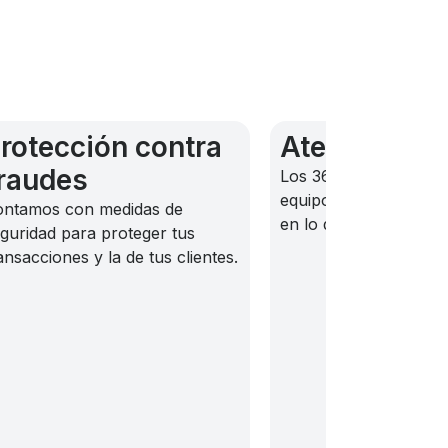
rotección contra
Atención 24
raudes
Los 365 días del año
equipo disponible par
ontamos con medidas de
en lo que necesites.
guridad para proteger tus
ansacciones y la de tus clientes.