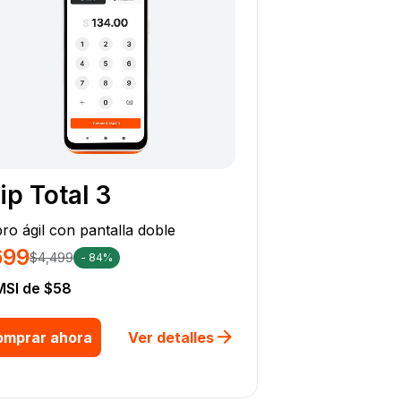
ip Total 3
ro ágil con pantalla doble
699
$4,499
- 84%
MSI de $58
omprar ahora
Ver detalles