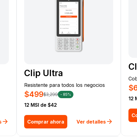
Cl
Clip Ultra
Cob
Resistente para todos los negocios
$
$499
$3,299
- 85%
12 
12 MSI de $42
C
s
Comprar ahora
Ver detalles