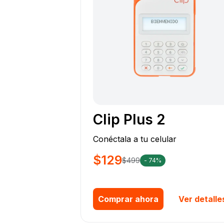
Clip Plus 2
Conéctala a tu celular
$129
$499
- 74%
Comprar ahora
Ver detalle