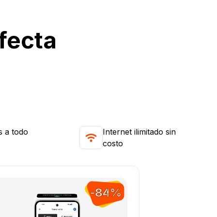
fecta
s a todo
Internet ilimitado sin
costo
-84%