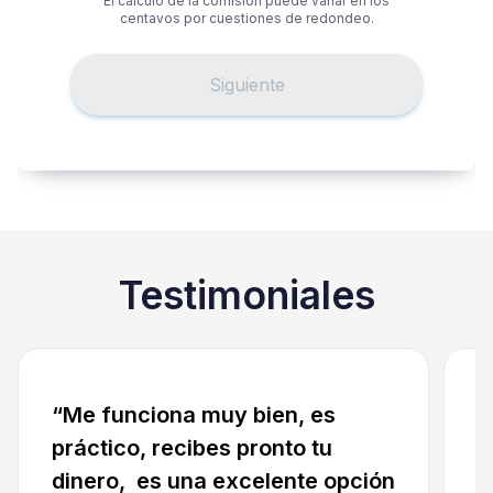
El cálculo de la comisión puede variar en los
centavos por cuestiones de redondeo.
Siguiente
Testimoniales
“Me funciona muy bien, es
“
práctico, recibes pronto tu
c
dinero, es una excelente opción
p