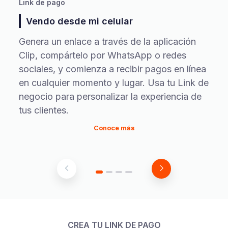
Link de pago
Chec
Vendo desde mi celular
Te
Genera un enlace a través de la aplicación
Perm
Clip, compártelo por WhatsApp o redes
en t
sociales, y comienza a recibir pagos en línea
medi
en cualquier momento y lugar. Usa tu Link de
Dism
negocio para personalizar la experiencia de
aban
tus clientes.
apro
Conoce más
CREA TU LINK DE PAGO