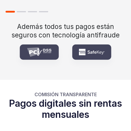
débito y vales.
in
Además todos tus pagos están
seguros con tecnología antifraude
COMISIÓN TRANSPARENTE
Pagos digitales sin rentas
mensuales