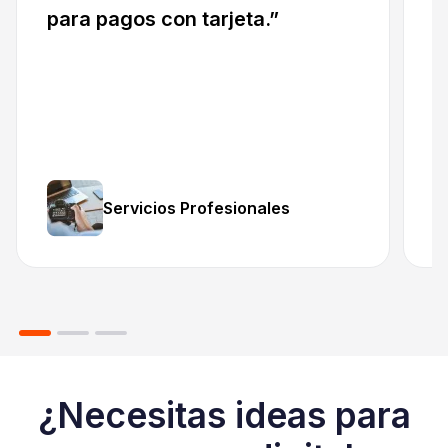
para pagos con tarjeta.”
h
i
r
Servicios Profesionales
A
¿Necesitas ideas para